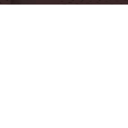
ВЫБОРГ
ФУНДАМЕНТ
Монолитные работы в Выборгском районе и Выборг
УСЛУГИ:
Лента под ключ;
Монолитная плита;
Пл
ФБС блоки;
МЗФЛ;
Бетонные полы по 
Изготовление лестниц.
+7-931-294-8147