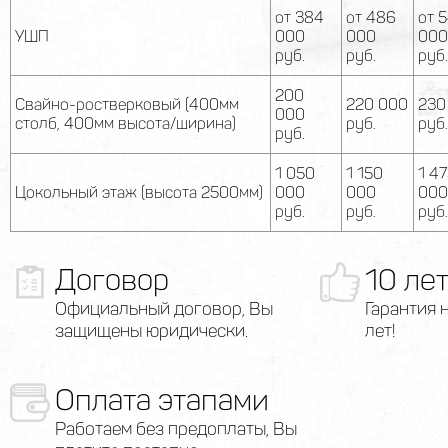
от 384
от 486
от 
УШП
000
000
000
руб.
руб.
руб.
200
Свайно-ростверковый (400мм
220 000
230
000
столб, 400мм высота/ширина)
руб.
руб.
руб.
1 050
1 150
1 4
Цокольный этаж (высота 2500мм)
000
000
000
руб.
руб.
руб.
Договор
10 ле
Официальный договор, Вы
Гарантия 
защищены юридически.
лет!
Оплата этапами
Работаем без предоплаты, Вы