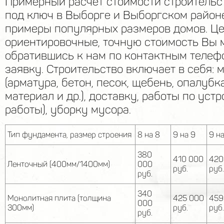
Примерный расчет стоимости строитель
под ключ в Выборге и Выборгском район
примеры популярных размеров домов. Ц
ориентировочные, точную стоимость Вы 
обратившись к нам по контактным телеф
заявку. Строительство включает в себя: 
(арматура, бетон, песок, щебень, опалуб
материал и др.), доставку, работы по уст
работы), уборку мусора.
Тип фундамента, размер строения
8 на 8
9 на 9
9 на
380
410 000
420
Ленточный (400мм/1400мм)
000
руб.
руб.
руб.
340
Монолитная плита (толщина
425 000
459
000
300мм)
руб.
руб.
руб.