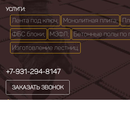
УСЛУГИ:
Лента под ключ;
Монолитная плита;
Пл
ФБС блоки;
МЗФЛ;
Бетонные полы по 
Изготовление лестниц.
+7-931-294-8147
ЗАКАЗАТЬ ЗВОНОК
9:00 - 20:00 без выходных
Выборг, ул. Кривоносова, д.13, офис №80
stroitelstvodomov@yandex.ru