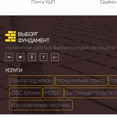
Фундамент ФБС
Цоко
ВЫБОРГ
ФУНДАМЕНТ
Монолитные работы в Выборгском районе и Выборг
УСЛУГИ:
Лента под ключ;
Монолитная плита;
Пл
ФБС блоки;
МЗФЛ;
Бетонные полы по 
Изготовление лестниц.